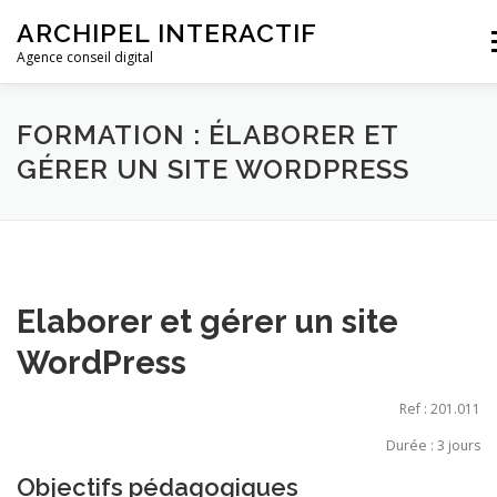
ARCHIPEL INTERACTIF
M
Agence conseil digital
ACCUEIL
L’AGENCE
NOS FORMATIONS
FORMATION : ÉLABORER ET
GÉRER UN SITE WORDPRESS
DEVIS ET CONTACT
Elaborer et gérer un site
WordPress
Ref : 201.011
Durée : 3 jours
Objectifs pédagogiques