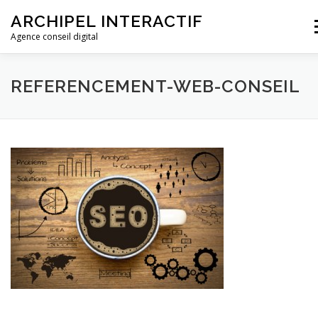
ARCHIPEL INTERACTIF
M
Agence conseil digital
ACCUEIL
L’AGENCE
NOS FORMATIONS
REFERENCEMENT-WEB-CONSEIL
DEVIS ET CONTACT