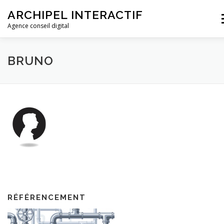
ARCHIPEL INTERACTIF
M
Agence conseil digital
ACCUEIL
L’AGENCE
NOS FORMATIONS
BRUNO
DEVIS ET CONTACT
RÉFÉRENCEMENT