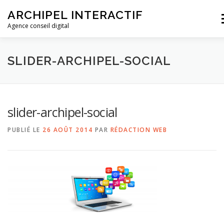
ARCHIPEL INTERACTIF
M
Agence conseil digital
ACCUEIL
L’AGENCE
NOS FORMATIONS
SLIDER-ARCHIPEL-SOCIAL
DEVIS ET CONTACT
slider-archipel-social
PUBLIÉ LE
26 AOÛT 2014
PAR
RÉDACTION WEB